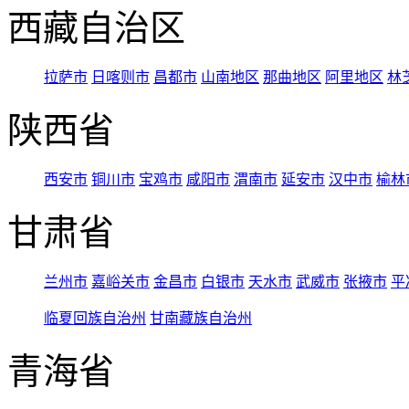
西藏自治区
拉萨市
日喀则市
昌都市
山南地区
那曲地区
阿里地区
林
陕西省
西安市
铜川市
宝鸡市
咸阳市
渭南市
延安市
汉中市
榆林
甘肃省
兰州市
嘉峪关市
金昌市
白银市
天水市
武威市
张掖市
平
临夏回族自治州
甘南藏族自治州
青海省