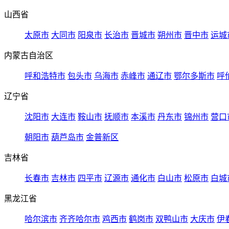
山西省
太原市
大同市
阳泉市
长治市
晋城市
朔州市
晋中市
运城
内蒙古自治区
呼和浩特市
包头市
乌海市
赤峰市
通辽市
鄂尔多斯市
呼
辽宁省
沈阳市
大连市
鞍山市
抚顺市
本溪市
丹东市
锦州市
营口
朝阳市
葫芦岛市
金普新区
吉林省
长春市
吉林市
四平市
辽源市
通化市
白山市
松原市
白城
黑龙江省
哈尔滨市
齐齐哈尔市
鸡西市
鹤岗市
双鸭山市
大庆市
伊