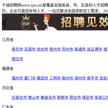
千城招聘网www.zpw.net是覆盖全国各省、市、区县的人
历，企业可直招本地人才，一站式解决全国求职招工需求。 2026
江苏省
南京市
无锡市
徐州市
常州市
苏州市
南通市
连云港市
淮
宿迁市
福建省
福州市
厦门市
莆田市
三明市
泉州市
漳州市
南平市
龙岩
河北省
石家庄市
唐山市
秦皇岛市
邯郸市
邢台市
保定市
张家口
广东省