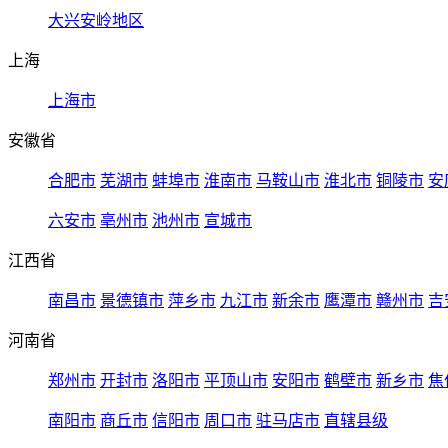
大兴安岭地区
上海
上海市
安徽省
合肥市
芜湖市
蚌埠市
淮南市
马鞍山市
淮北市
铜陵市
安
六安市
亳州市
池州市
宣城市
江西省
南昌市
景德镇市
萍乡市
九江市
新余市
鹰潭市
赣州市
吉
河南省
郑州市
开封市
洛阳市
平顶山市
安阳市
鹤壁市
新乡市
焦
南阳市
商丘市
信阳市
周口市
驻马店市
直辖县级