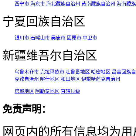
西宁市
海东市
海北藏族自治州
黄南藏族自治州
海南藏族
宁夏回族自治区
银川市
石嘴山市
吴忠市
固原市
中卫市
新疆维吾尔自治区
乌鲁木齐市
克拉玛依市
吐鲁番地区
哈密地区
昌吉回族自
克孜自治州
喀什地区
和田地区
伊犁哈萨克自治州
塔城地区
阿勒泰地区
直辖县级
免责声明：
网页内的所有信息均为用