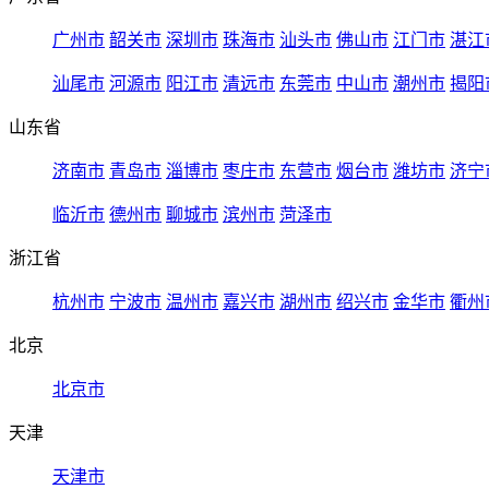
广州市
韶关市
深圳市
珠海市
汕头市
佛山市
江门市
湛江
汕尾市
河源市
阳江市
清远市
东莞市
中山市
潮州市
揭阳
山东省
济南市
青岛市
淄博市
枣庄市
东营市
烟台市
潍坊市
济宁
临沂市
德州市
聊城市
滨州市
菏泽市
浙江省
杭州市
宁波市
温州市
嘉兴市
湖州市
绍兴市
金华市
衢州
北京
北京市
天津
天津市