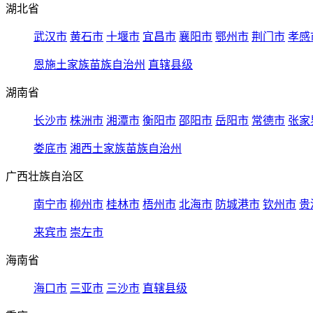
湖北省
武汉市
黄石市
十堰市
宜昌市
襄阳市
鄂州市
荆门市
孝感
恩施土家族苗族自治州
直辖县级
湖南省
长沙市
株洲市
湘潭市
衡阳市
邵阳市
岳阳市
常德市
张家
娄底市
湘西土家族苗族自治州
广西壮族自治区
南宁市
柳州市
桂林市
梧州市
北海市
防城港市
钦州市
贵
来宾市
崇左市
海南省
海口市
三亚市
三沙市
直辖县级