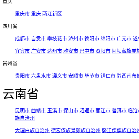
重庆
重庆市
重庆
两江新区
四川省
成都市
自贡市
攀枝花市
泸州市
德阳市
绵阳市
广元市
遂
宜宾市
广安市
达州市
雅安市
巴中市
资阳市
阿坝藏族羌
贵州省
贵阳市
六盘水市
遵义市
安顺市
毕节市
铜仁市
黔西南布
云南省
昆明市
曲靖市
玉溪市
保山市
昭通市
丽江市
普洱市
临沧
族自治州
大理白族自治州
德宏傣族景颇族自治州
怒江傈僳族自治